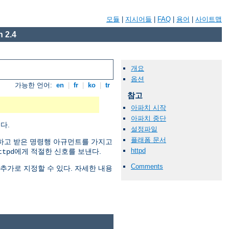
모듈
|
지시어들
|
FAQ
|
용어
|
사이트맵
 2.4
개요
옵션
가능한 언어:
en
|
fr
|
ko
|
tr
참고
아파치 시작
아파치 중단
다.
설정파일
플래폼 문서
하고 받은 명령행 아규먼트를 가지고
httpd
에게 적절한 신호를 보낸다.
ttpd
Comments
추가로 지정할 수 있다. 자세한 내용