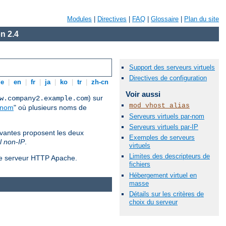
Modules
|
Directives
|
FAQ
|
Glossaire
|
Plan du site
n 2.4
Support des serveurs virtuels
Directives de configuration
de
|
en
|
fr
|
ja
|
ko
|
tr
|
zh-cn
Voir aussi
) sur
w.company2.example.com
mod_vhost_alias
-nom
" où plusieurs noms de
Serveurs virtuels par-nom
Serveurs virtuels par-IP
ivantes proposent les deux
Exemples de serveurs
l non-IP
.
virtuels
Limites des descripteurs de
 le serveur HTTP Apache.
fichiers
Hébergement virtuel en
masse
Détails sur les critères de
choix du serveur