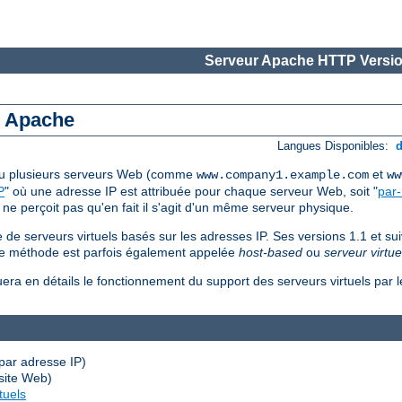
Serveur Apache HTTP Versio
s Apache
Langues Disponibles:
 ou plusieurs serveurs Web (comme
et
www.company1.example.com
ww
P
" où une adresse IP est attribuée pour chaque serveur Web, soit "
par
 ne perçoit pas qu'en fait il s'agit d'un même serveur physique.
de serveurs virtuels basés sur les adresses IP. Ses versions 1.1 et su
ème méthode est parfois également appelée
host-based
ou
serveur virtue
uera en détails le fonctionnement du support des serveurs virtuels par
par adresse IP)
site Web)
tuels