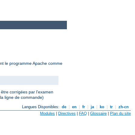
çant le programme Apache comme
 être corrigées par l'examen
 la ligne de commande)
Langues Disponibles:
de
|
en
|
fr
|
ja
|
ko
|
tr
|
zh-cn
Modules
|
Directives
|
FAQ
|
Glossaire
|
Plan du site