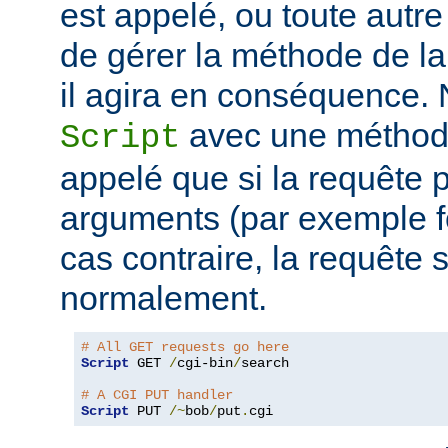
est appelé, ou toute autr
de gérer la méthode de la
il agira en conséquence.
avec une métho
Script
appelé que si la requête
arguments (par exemple f
cas contraire, la requête s
normalement.
# All GET requests go here
Script
 GET 
/
cgi-bin
/
search

# A CGI PUT handler
Script
 PUT 
/~
bob
/
put
.
cgi