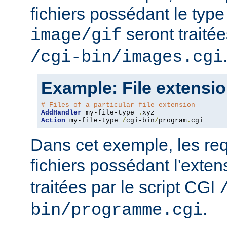
fichiers possédant le ty
seront traitée
image/gif
/cgi-bin/images.cgi
Example: File extensi
# Files of a particular file extension
AddHandler
 my-file-type 
.
Action
 my-file-type 
/
cgi-bin
/
program
.
cgi
Dans cet exemple, les re
fichiers possédant l'exte
traitées par le script CGI
.
bin/programme.cgi