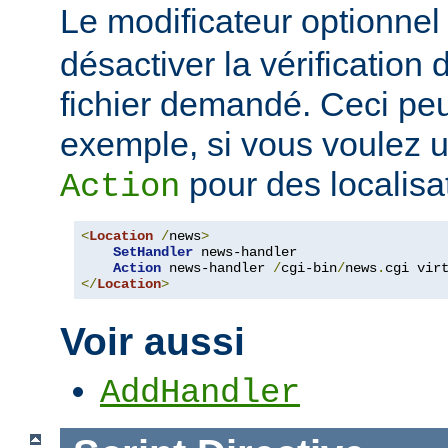
Le modificateur optionne
désactiver la vérification 
fichier demandé. Ceci peut
exemple, si vous voulez uti
pour des localisat
Action
<
Location
/
news
>
SetHandler
 news-handler

Action
 news-handler 
/
cgi-bin
/
news
.
</
Location
>
Voir aussi
AddHandler