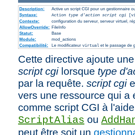
Description:
Active un script CGI pour un gestionnaire ou
Syntaxe:
Action
type d'action
script cgi
[vi
Contexte:
configuration du serveur, serveur virtuel, ré
AllowOverride:
FileInfo
Statut:
Base
Module:
mod_actions
Compatibilité:
Le modificateur
et le passage de g
virtual
Cette directive ajoute une
script cgi
lorsque
type d'a
par la requête.
script cgi
e
vers une ressource qui a
comme script CGI à l'aide
ou
ScriptAlias
AddHa
peut être soit un
gestionn