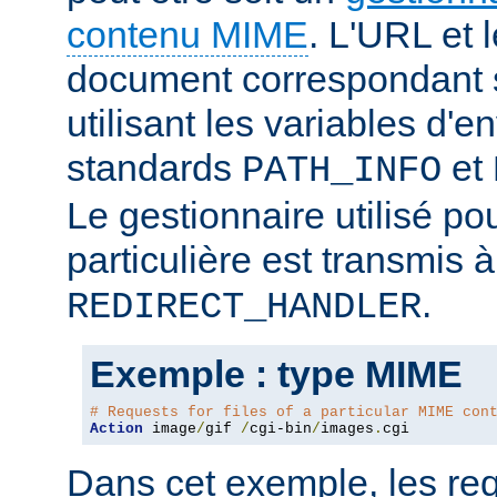
contenu MIME
. L'URL et 
document correspondant 
utilisant les variables d
standards
et
PATH_INFO
Le gestionnaire utilisé po
particulière est transmis à
.
REDIRECT_HANDLER
Exemple : type MIME
# Requests for files of a particular MIME con
Action
 image
/
gif 
/
cgi-bin
/
images
.
cgi
Dans cet exemple, les re