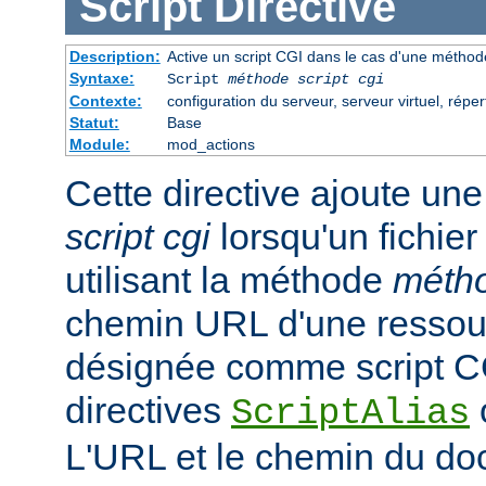
Script
Directive
Description:
Active un script CGI dans le cas d'une méthode
Syntaxe:
Script
méthode
script cgi
Contexte:
configuration du serveur, serveur virtuel, réper
Statut:
Base
Module:
mod_actions
Cette directive ajoute une
script cgi
lorsqu'un fichie
utilisant la méthode
méth
chemin URL d'une ressour
désignée comme script CGI
directives
ScriptAlias
L'URL et le chemin du d